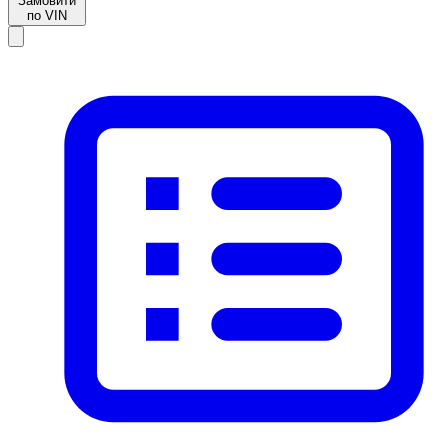
Замовити
по VIN