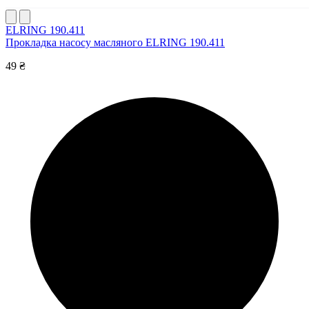
ELRING 190.411
Прокладка насосу масляного ELRING 190.411
49 ₴