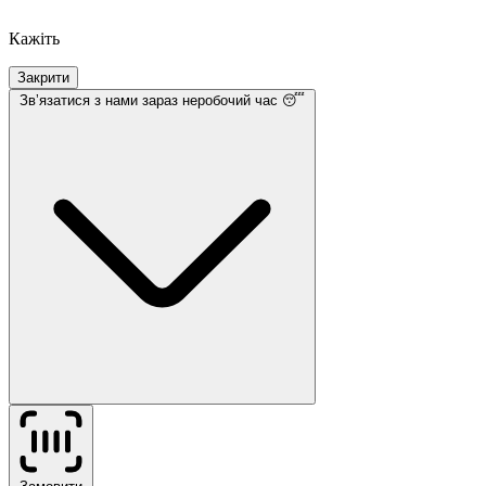
Кажіть
Закрити
Звʼязатися з нами
зараз неробочий час 😴