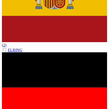
(2)
ELRING