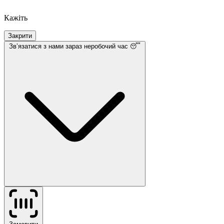
Кажіть
Закрити
Звʼязатися з нами
зараз неробочий час 😴