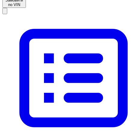
Замовити
по VIN