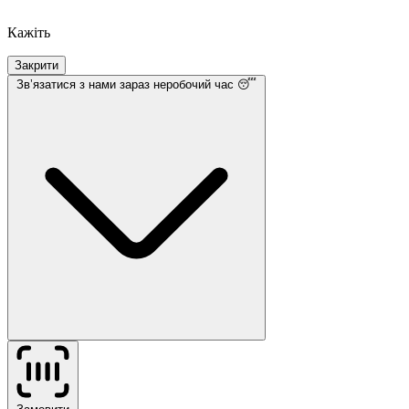
Кажіть
Закрити
Звʼязатися з нами
зараз неробочий час 😴