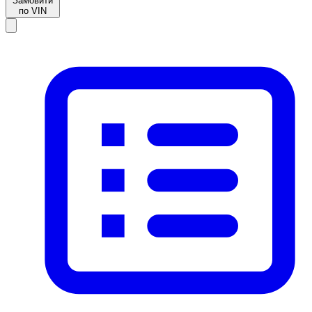
Замовити
по VIN