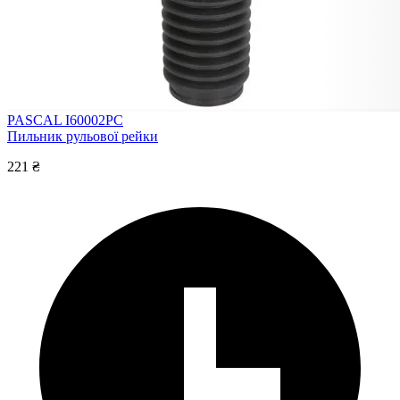
PASCAL I60002PC
Пильник рульової рейки
221 ₴