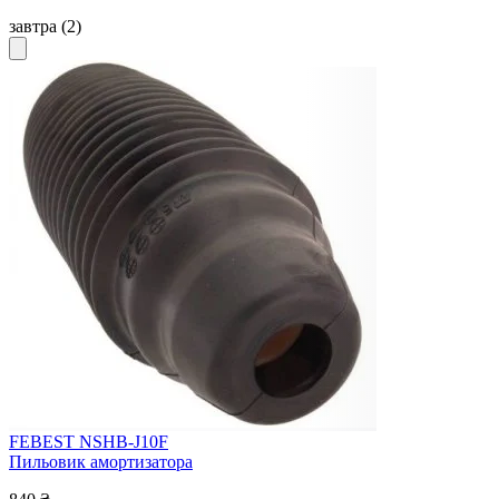
завтра
(2)
FEBEST NSHB-J10F
Пильовик амортизатора