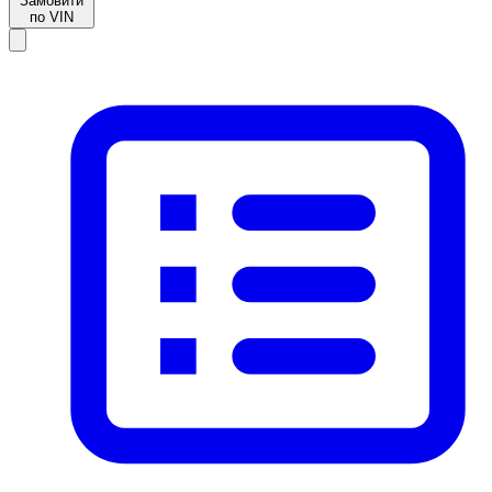
Замовити
по VIN