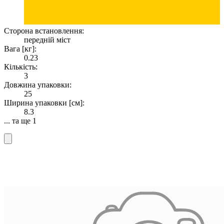
Сторона встановлення:
передній міст
Вага [кг]:
0.23
Кількість:
3
Довжина упаковки:
25
Ширина упаковки [см]:
8.3
... та ще 1