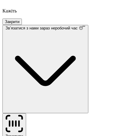
Кажіть
Закрити
Звʼязатися з нами
зараз неробочий час 😴