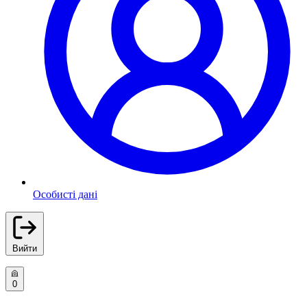
Особисті дані
Вийти
0