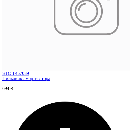
STC T457089
Пильовик амортизатора
694 ₴