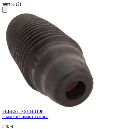
завтра
(2)
FEBEST NSHB-J10F
Пыльник амортизатора
840 ₴