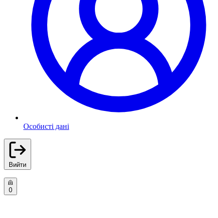
Особисті дані
Вийти
0