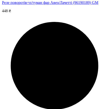
Реле поворотів+п/туман фар Авео/Лачетті (96190189) GM
448 ₴