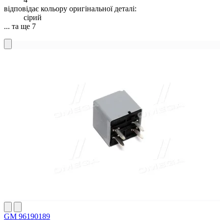
відповідає кольору оригінальної деталі:
сірий
... та ще 7
GM 96190189