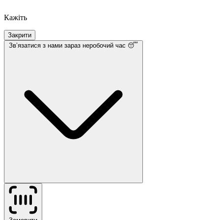
Кажіть
Закрити
Звʼязатися з нами
зараз неробочий час 😴