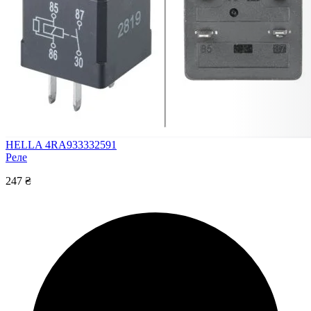
HELLA 4RA933332591
Реле
247 ₴