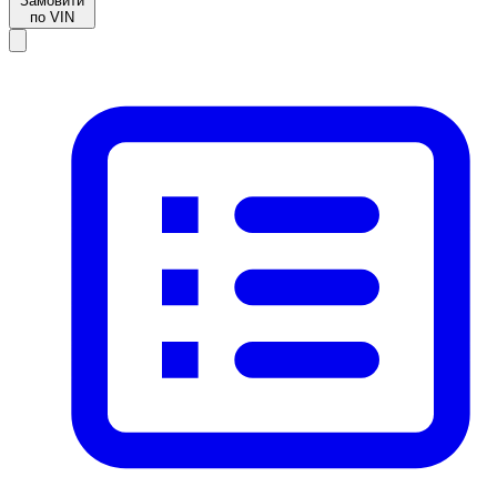
Замовити
по VIN