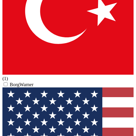
(1)
BorgWarner