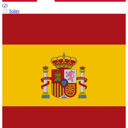
(2)
Solgy