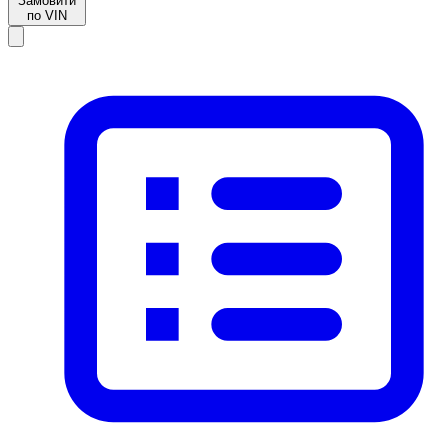
Замовити
по VIN