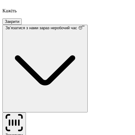
Кажіть
Закрити
Звʼязатися з нами
зараз неробочий час 😴