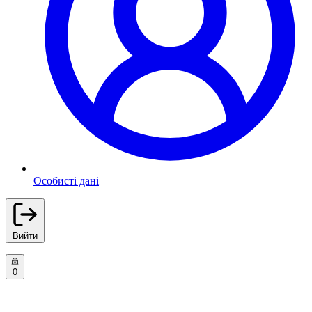
Особисті дані
Вийти
0