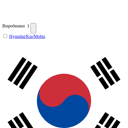
Виробники
1
Hyundai/Kia/Mobis