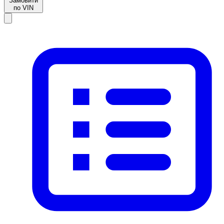
Замовити
по VIN