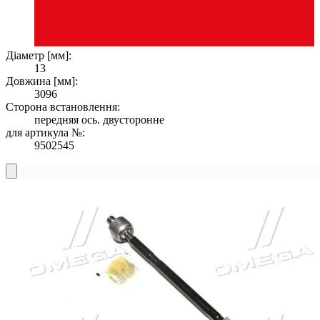
Діаметр [мм]:
13
Довжина [мм]:
3096
Сторона встановлення:
передняя ось. двусторонне
для артикула №:
9502545