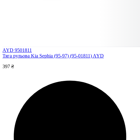
AYD 9501811
Тяга рульова Kia Sephia (95-97) (95-01811) AYD
397 ₴