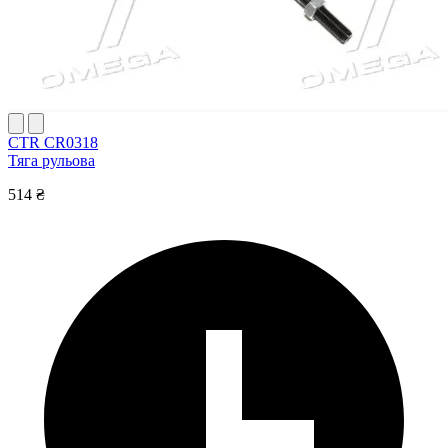
CTR CR0318
Тяга рульова
514 ₴