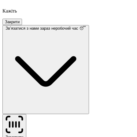
Кажіть
Закрити
Звʼязатися з нами
зараз неробочий час 😴