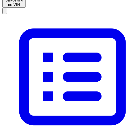
Замовити
по VIN