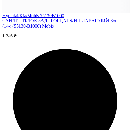
Hyundai/Kia/Mobis 55130B1000
САЙЛЕНТБЛОК ЗАДНЬОЇ ЦАПФИ ПЛАВАЮЧИЙ Sonata
(14-) (55130-B1000) Mobis
1 246 ₴