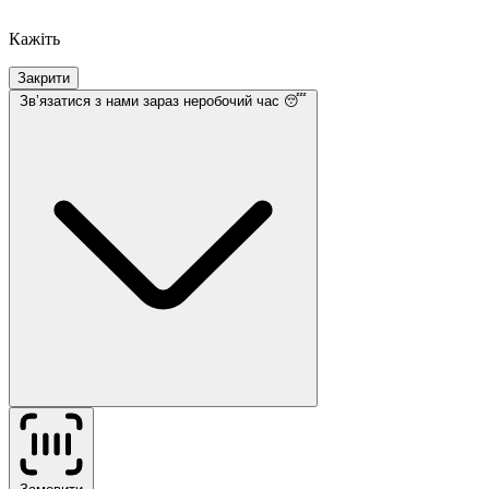
Кажіть
Закрити
Звʼязатися з нами
зараз неробочий час 😴