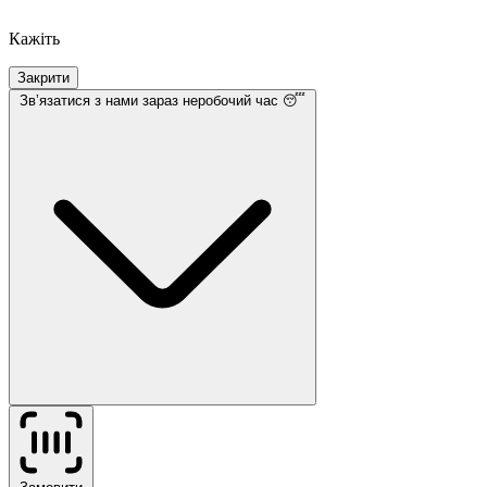
Кажіть
Закрити
Звʼязатися з нами
зараз неробочий час 😴