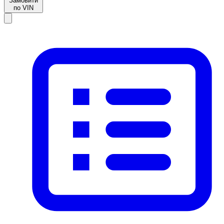
Замовити
по VIN