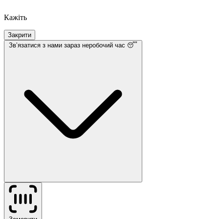
Кажіть
Закрити
Звʼязатися з нами
зараз неробочий час 😴