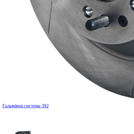
Гальмівна система
392