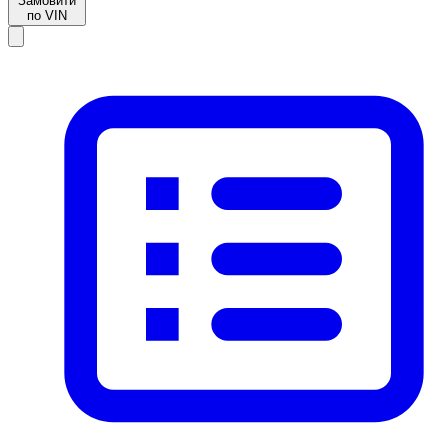
Замовити
по VIN