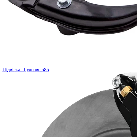
Підвіска і Рульове
585