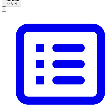
Замовити
по VIN