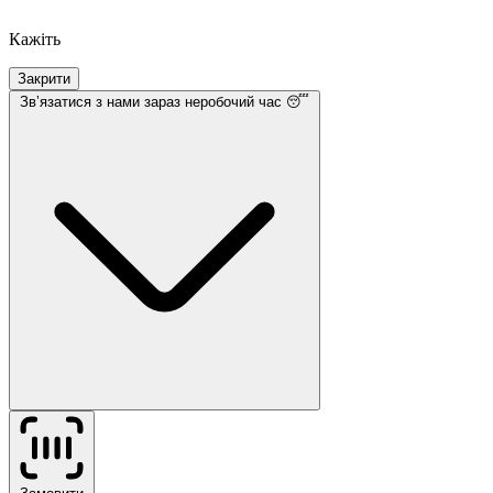
Кажіть
Закрити
Звʼязатися з нами
зараз неробочий час 😴