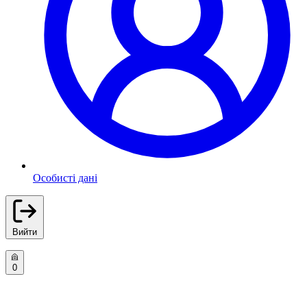
Особисті дані
Вийти
0