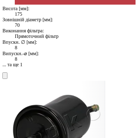
Висота [мм]:
175
Зовнішній діаметр [мм]:
70
Виконання фільтра:
Прямоточний фільтр
Впускн. ∅ [мм]:
8
Випускн.-⌀ [мм]:
8
... та ще 1