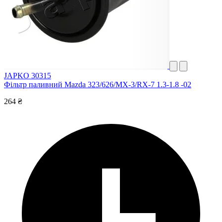
JAPKO 30315
Фільтр паливний Mazda 323/626/MX-3/RX-7 1.3-1.8 -02
264 ₴