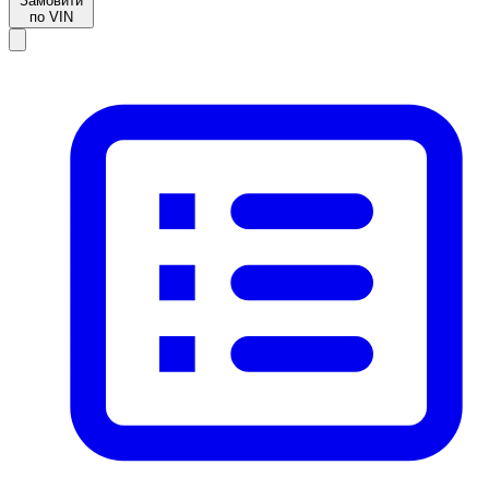
Замовити
по VIN