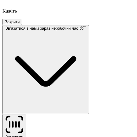
Кажіть
Закрити
Звʼязатися з нами
зараз неробочий час 😴