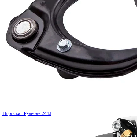
Підвіска і Рульове
2443