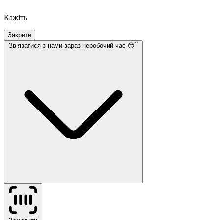
Кажіть
Закрити
Звʼязатися з нами
зараз неробочий час 😴