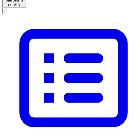
Замовити
по VIN