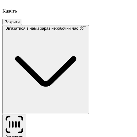
Кажіть
Закрити
Звʼязатися з нами
зараз неробочий час 😴