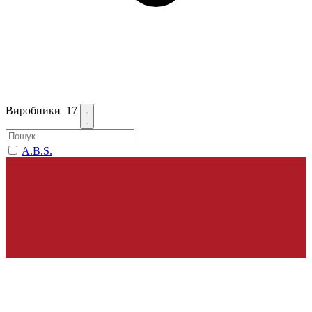
Виробники
17
A.B.S.