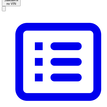
Замовити
по VIN