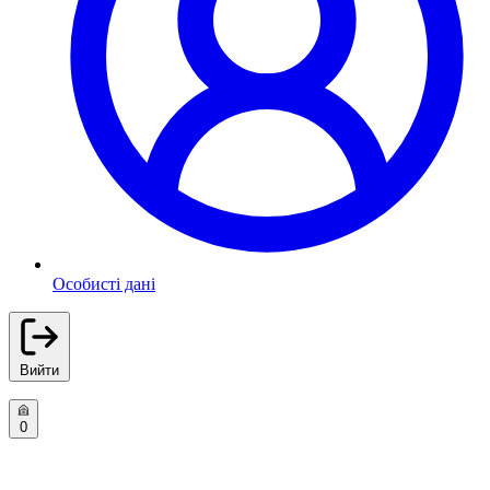
Особисті дані
Вийти
0