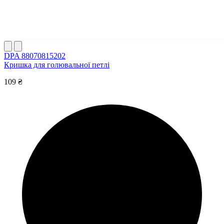
DPA 88070815202
Кришка для голювальної петлі
109 ₴