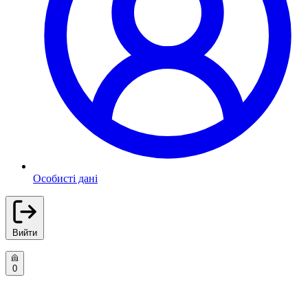
Особисті дані
Вийти
0