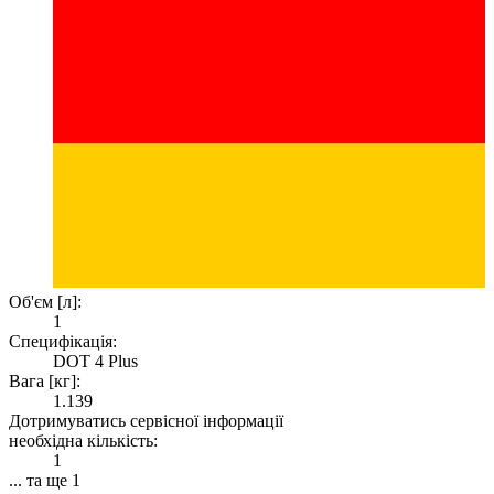
Об'єм [л]:
1
Специфікація:
DOT 4 Plus
Вага [кг]:
1.139
Дотримуватись сервісної інформації
необхідна кількість:
1
... та ще 1