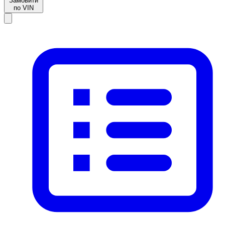
Замовити
по VIN