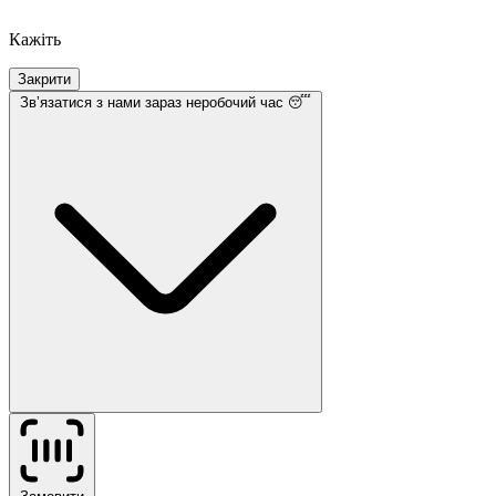
Кажіть
Закрити
Звʼязатися з нами
зараз неробочий час 😴