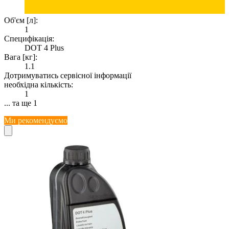
Об'єм [л]:
1
Специфікація:
DOT 4 Plus
Вага [кг]:
1.1
Дотримуватись сервісної інформації
необхідна кількість:
1
... та ще 1
Ми рекомендуємо