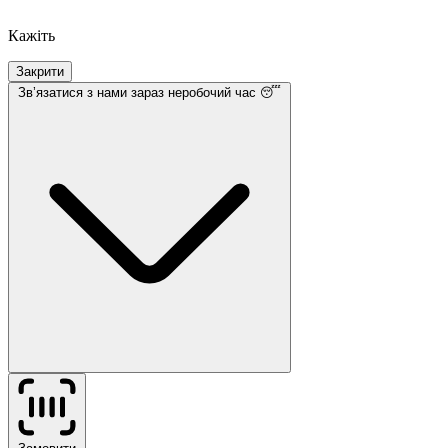
Кажіть
Закрити
Звʼязатися з нами
зараз неробочий час 😴