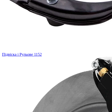
Підвіска і Рульове
1152