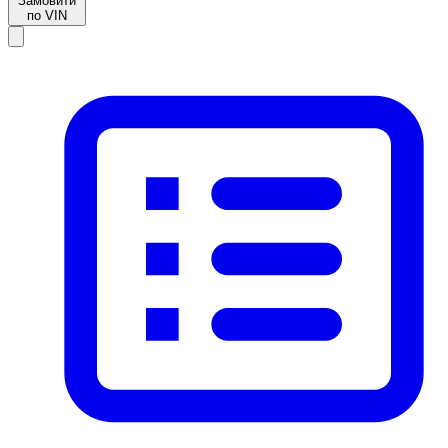
Замовити
по VIN