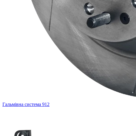
Гальмівна система
912