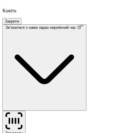
Кажіть
Закрити
Звʼязатися з нами
зараз неробочий час 😴