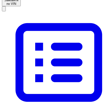
Замовити
по VIN