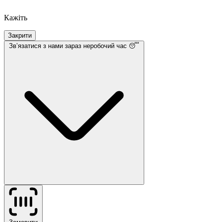
Кажіть
Закрити
Звʼязатися з нами
зараз неробочий час 😴