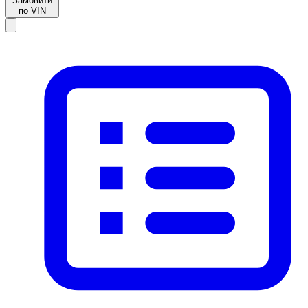
Замовити
по VIN