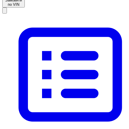
Замовити
по VIN