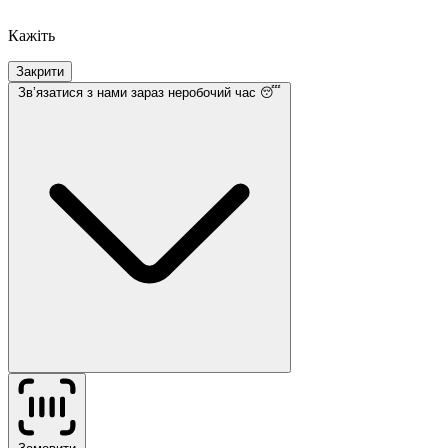
Кажіть
Закрити
Звʼязатися з нами
зараз неробочий час 😴