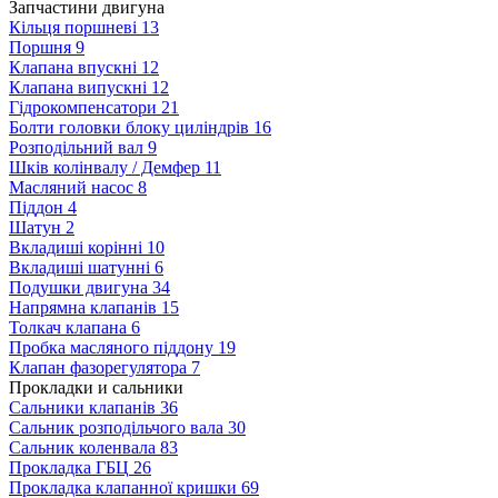
Запчастини двигуна
Кільця поршневі
13
Поршня
9
Клапана впускні
12
Клапана випускні
12
Гідрокомпенсатори
21
Болти головки блоку циліндрів
16
Розподільний вал
9
Шків колінвалу / Демфер
11
Масляний насос
8
Піддон
4
Шатун
2
Вкладиші корінні
10
Вкладиші шатунні
6
Подушки двигуна
34
Напрямна клапанів
15
Толкач клапана
6
Пробка масляного піддону
19
Клапан фазорегулятора
7
Прокладки и сальники
Сальники клапанів
36
Сальник розподільчого вала
30
Сальник коленвала
83
Прокладка ГБЦ
26
Прокладка клапанної кришки
69