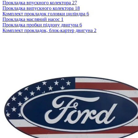
Прокладка впускного колектора
27
Прокладка випускного колектора
18
Комплект прокладок головки циліндра
6
Прокладка масляний насос
1
Прокладка пробки піддону двигуна
6
Комплект прокладок, блок-картер двигуна
2