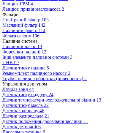
Ланцюг ГРМ
4
Ланцюг, привід маслонасоса
2
Фільтри
Повітряний фільтр
103
Масляний фільтр
142
Паливний фільтр
114
Фільтр салону
106
Паливна система
Паливний насос
19
Форсунки паливні
12
Інші елементи паливної системи
3
ПНВТ
7
Датчик тиску палива
5
Ремкомплект паливного насосу
2
Трубка паливна оборотки (повернення)
2
Управління двигуном
Лямбда зонд
44
Датчик тиску наддуву
24
Датчик температури охолоджувальної рідини
13
Датчик тиску масла
22
Датчик колінвалу
46
Датчик распредвала
21
Датчик положення дросельної заслінки
11
Датчик детонації
6
Дросельна заслінка
6