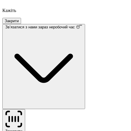
Кажіть
Закрити
Звʼязатися з нами
зараз неробочий час 😴