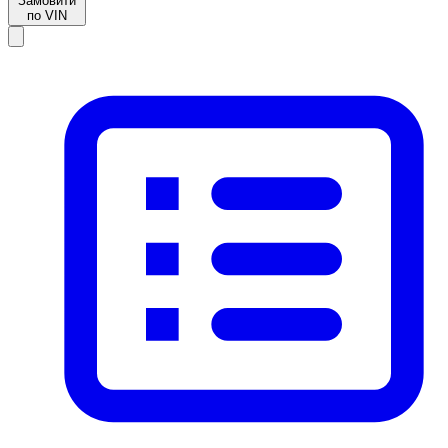
Замовити
по VIN