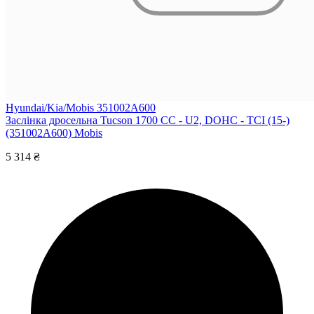
Hyundai/Kia/Mobis 351002A600
Заслінка дросельна Tucson 1700 CC - U2, DOHC - TCI (15-)
(351002A600) Mobis
5 314 ₴