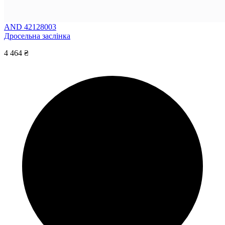
AND 42128003
Дросельна заслінка
4 464 ₴