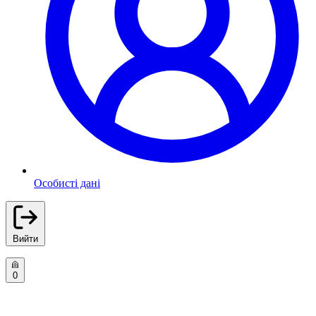
Особисті дані
Вийти
0