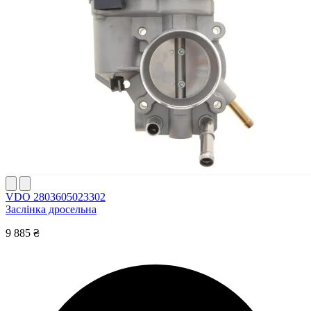
VDO 2803605023302
Заслінка дросельна
9 885 ₴