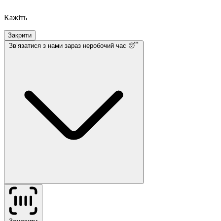
Кажіть
Закрити
Звʼязатися з нами
зараз неробочий час 😴