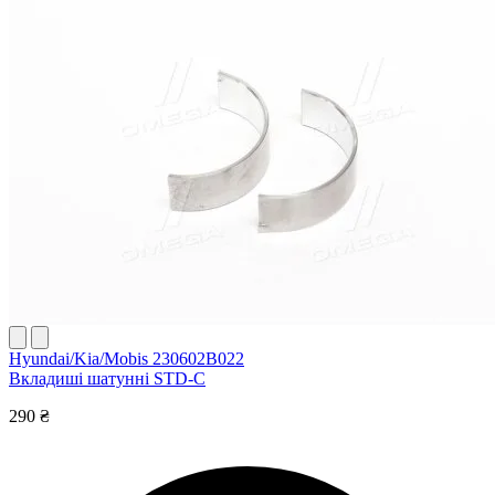
Hyundai/Kia/Mobis 230602B022
Вкладиші шатунні STD-C
290 ₴