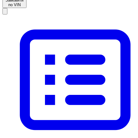
Замовити
по VIN