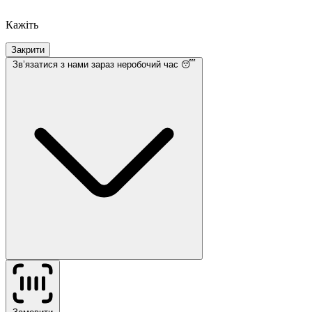
Кажіть
Закрити
Звʼязатися з нами
зараз неробочий час 😴