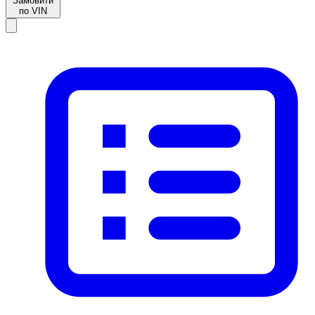
Замовити
по VIN