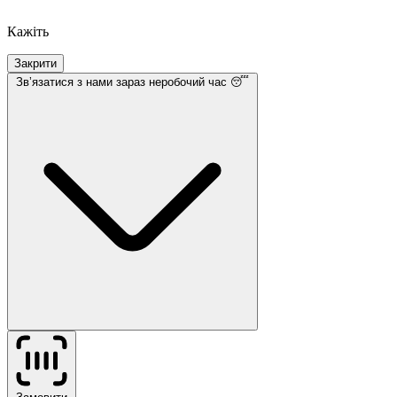
Кажіть
Закрити
Звʼязатися з нами
зараз неробочий час 😴