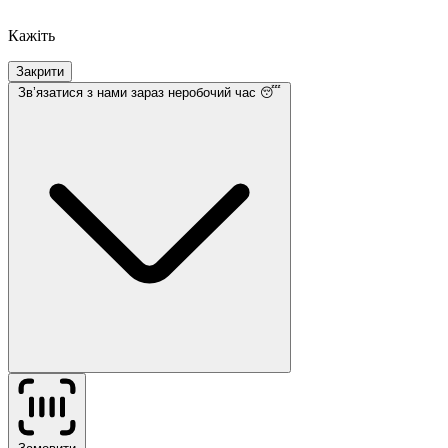
Кажіть
Закрити
Звʼязатися з нами
зараз неробочий час 😴