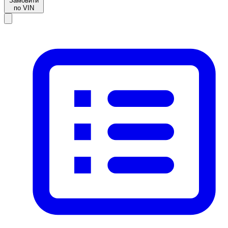
Замовити
по VIN