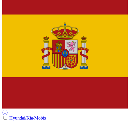
(1)
Hyundai/Kia/Mobis