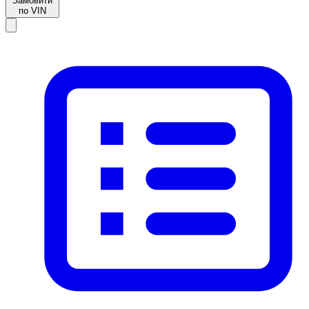
Замовити
по VIN