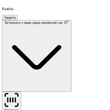
Кажіть
Закрити
Звʼязатися з нами
зараз неробочий час 😴