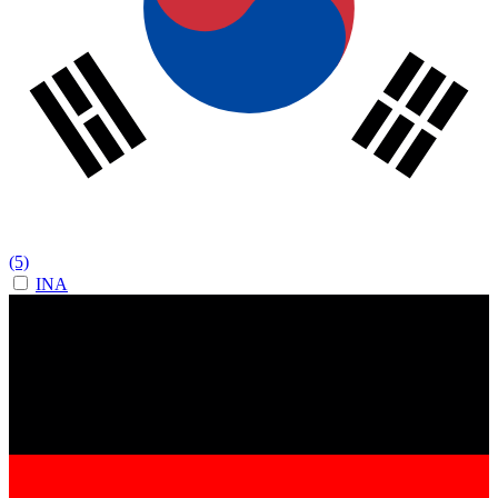
(5)
INA