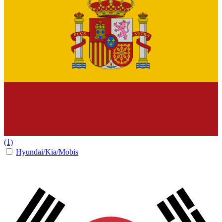
(1)
Hyundai/Kia/Mobis