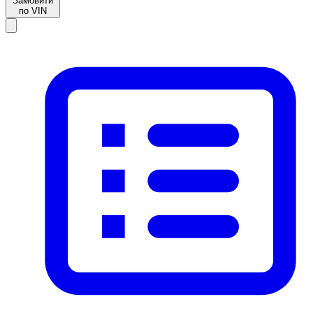
Замовити
по VIN