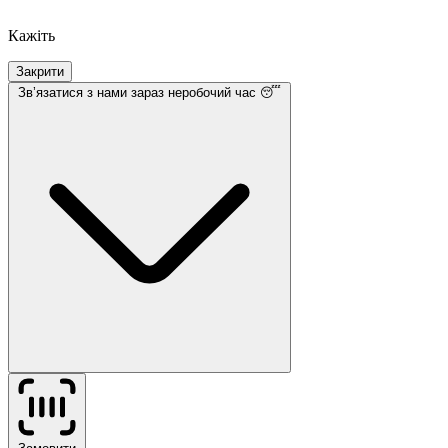
Кажіть
Закрити
Звʼязатися з нами
зараз неробочий час 😴