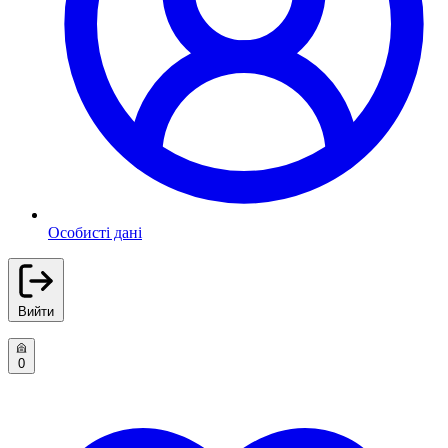
Особисті дані
Вийти
0