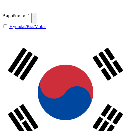
Виробники
1
Hyundai/Kia/Mobis