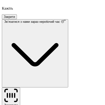
Кажіть
Закрити
Звʼязатися з нами
зараз неробочий час 😴