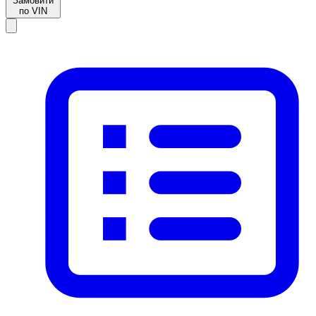
Замовити
по VIN