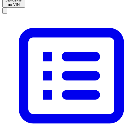
Замовити
по VIN