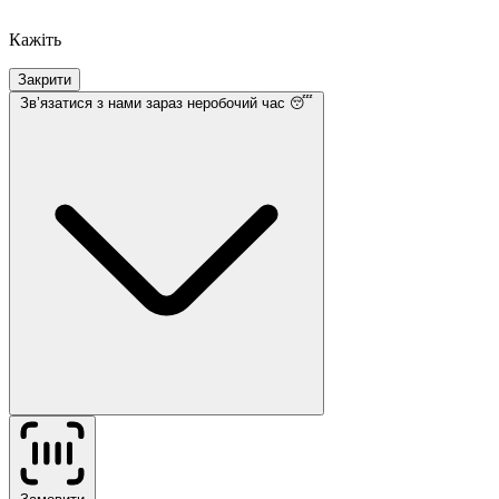
Кажіть
Закрити
Звʼязатися з нами
зараз неробочий час 😴