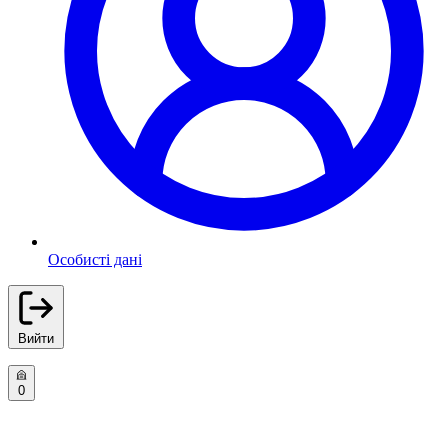
Особисті дані
Вийти
0