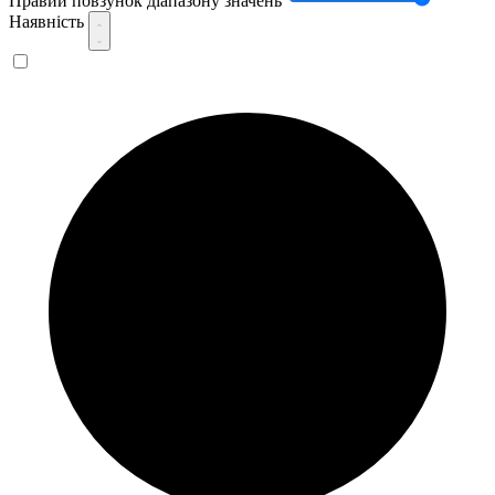
Правий повзунок діапазону значень
Наявність