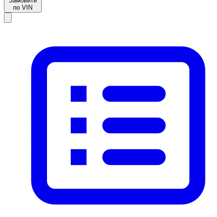
Замовити
по VIN