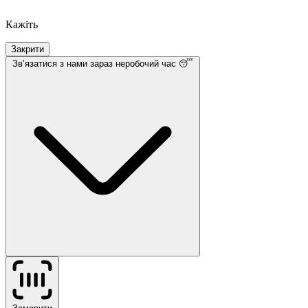
Кажіть
Закрити
Звʼязатися з нами
зараз неробочий час 😴