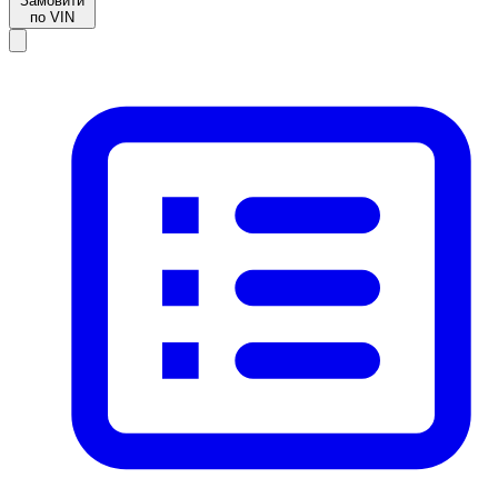
Замовити
по VIN