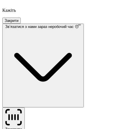
Кажіть
Закрити
Звʼязатися з нами
зараз неробочий час 😴