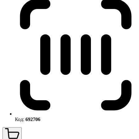
Код:
692706