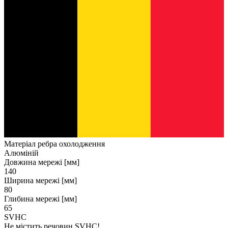
Матеріал ребра охолодження
Алюміній
Довжина мережі [мм]
140
Ширина мережі [мм]
80
Глибина мережі [мм]
65
SVHC
Не містить речовин SVHC!