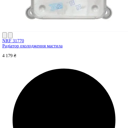
NRF 31770
Радіатор охолодження мастила
4 179 ₴