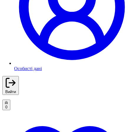
Особисті дані
Вийти
0