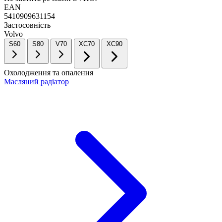
EAN
5410909631154
Застосовність
Volvo
S60
S80
V70
XC70
XC90
Охолодження та опалення
Масляний радіатор