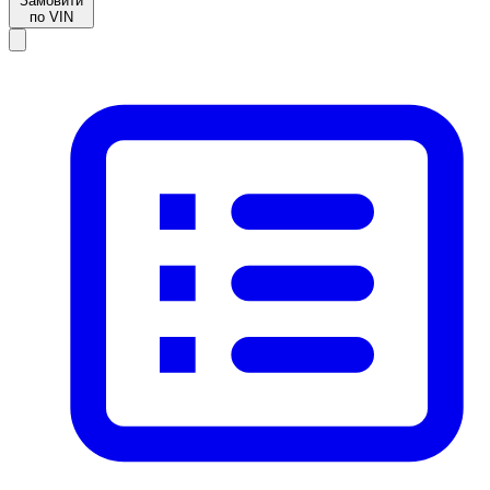
Замовити
по VIN