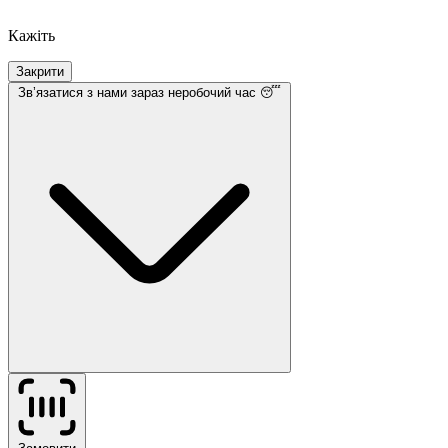
Кажіть
Закрити
Звʼязатися з нами
зараз неробочий час 😴