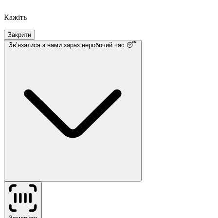
Кажіть
Закрити
Звʼязатися з нами
зараз неробочий час 😴