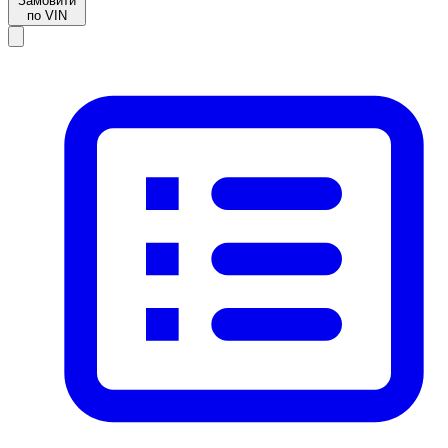
Замовити
по VIN