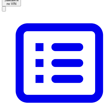
Замовити
по VIN