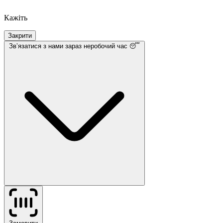
Кажіть
Закрити
Звʼязатися з нами
зараз неробочий час 😴