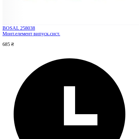
BOSAL 258038
Монт.елемент випуск.сист.
685 ₴