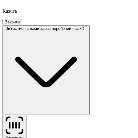
Кажіть
Закрити
Звʼязатися з нами
зараз неробочий час 😴