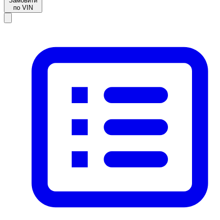
Замовити
по VIN