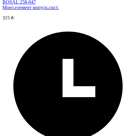
BOSAL 258-047
Монт.елемент випуск.сист.
315 ₴