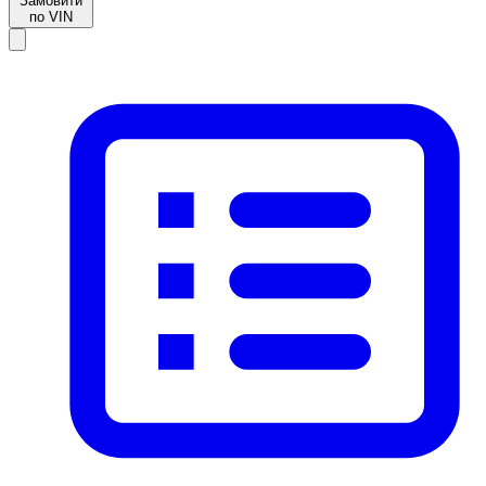
Замовити
по VIN