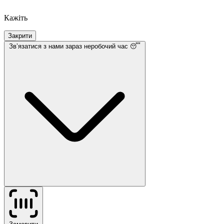
Кажіть
Закрити
Звʼязатися з нами
зараз неробочий час 😴