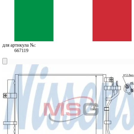
для артикула №:
667119