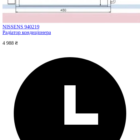
NISSENS 940219
Радіатор кондиціонера
4 988 ₴