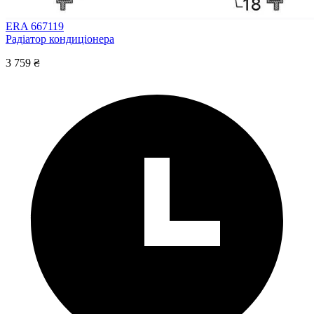
ERA 667119
Радіатор кондиціонера
3 759 ₴