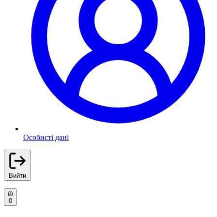
Особисті дані
Вийти
0