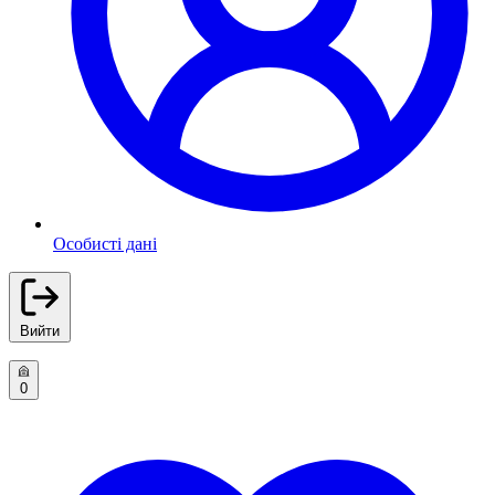
Особисті дані
Вийти
0