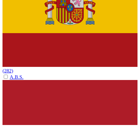
(282)
A.B.S.