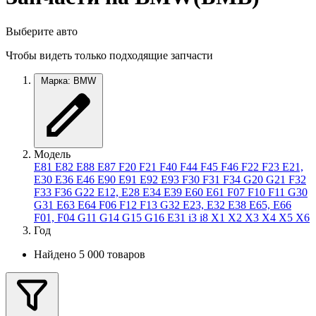
Выберите авто
Чтобы видеть только подходящие запчасти
Марка: BMW
Модель
E81
E82
E88
E87
F20
F21
F40
F44
F45
F46
F22
F23
E21,
E30
E36
E46
E90
E91
E92
E93
F30
F31
F34
G20
G21
F32
F33
F36
G22
E12, E28
E34
E39
E60
E61
F07
F10
F11
G30
G31
E63
E64
F06
F12
F13
G32
E23, E32
E38
E65, E66
F01, F04
G11
G14
G15
G16
E31
i3
i8
X1
X2
X3
X4
X5
X6
Год
Найдено 5 000 товаров