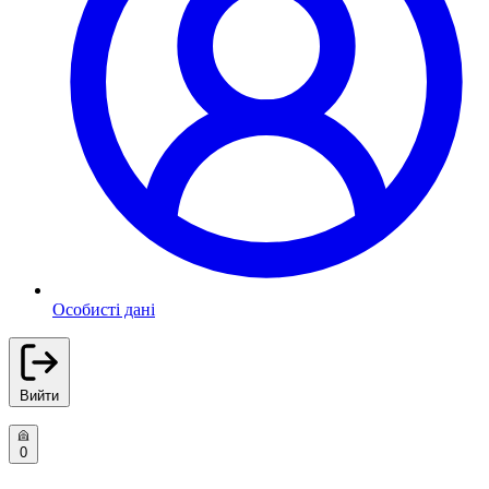
Особисті дані
Вийти
0