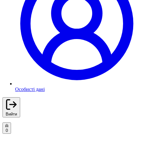
Особисті дані
Вийти
0