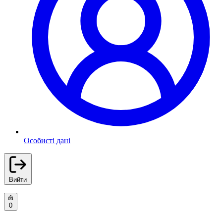
Особисті дані
Вийти
0