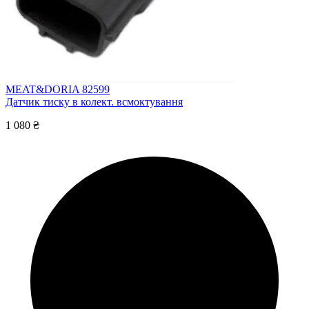
MEAT&DORIA 82599
Датчик тиску в колект. всмоктування
1 080 ₴